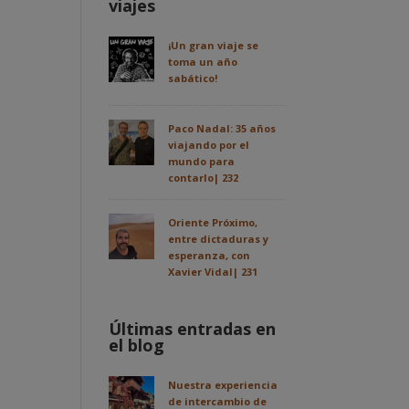
viajes
¡Un gran viaje se
toma un año
sabático!
Paco Nadal: 35 años
viajando por el
mundo para
contarlo| 232
Oriente Próximo,
entre dictaduras y
esperanza, con
Xavier Vidal| 231
Últimas entradas en
el blog
Nuestra experiencia
de intercambio de