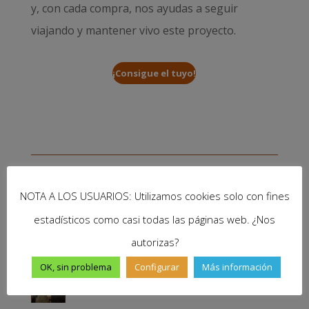
y, con cada compra, nos ayudas a seguir
viajando y mantener vivo este proyecto.
¡Consigue el tuyo!
Últimos podcasts de viajes
NOTA A LOS USUARIOS: Utilizamos cookies solo con fines
¡Un gran viaje se toma un año sabático!
estadísticos como casi todas las páginas web. ¿Nos
autorizas?
OK, sin problema
Configurar
Más información
Paco Nadal: 35 años viajando por el mundo para
contarlo| 232