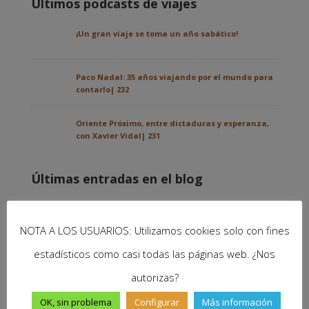
Últimos podcasts de viajes
¡Un gran viaje se toma un año sabático!
Paco Nadal: 35 años viajando por el mundo para
contarlo| 232
Oriente Próximo, entre dictaduras y esperanza,
con Xavier Vidal| 231
Últimas entradas en el blog
Nuestra experiencia de intercambio de casas con
HomeExchange
NOTA A LOS USUARIOS: Utilizamos cookies solo con fines
estadísticos como casi todas las páginas web. ¿Nos
autorizas?
OK, sin problema
Configurar
Más información