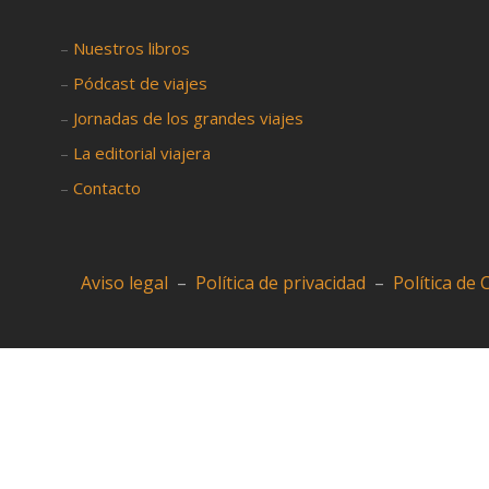
–
Nuestros libros
–
Pódcast de viajes
–
Jornadas de los grandes viajes
–
La editorial viajera
–
Contacto
Aviso legal
–
Política de privacidad
–
Política de