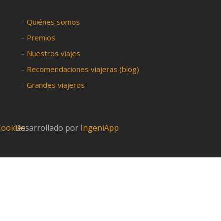
–
Quiénes somos
–
Premios
–
Nuestros viajes
–
Recomendaciones viajeras (blog)
–
Grandes viajeros
 Cookies
Desarrollado por
IngeniApp