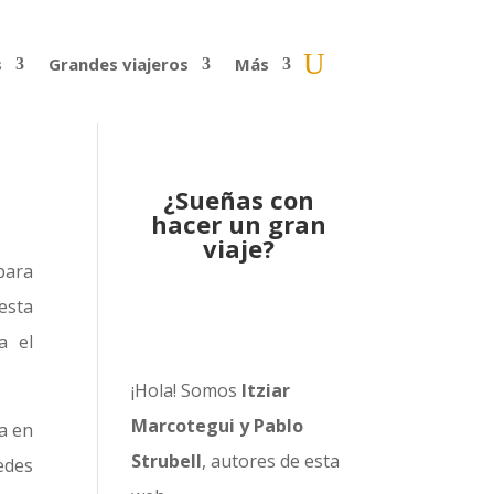
s
Grandes viajeros
Más
¿Sueñas con
hacer un gran
viaje?
para
esta
a el
¡Hola! Somos
Itziar
Marcotegui y Pablo
a en
Strubell
, autores de esta
edes