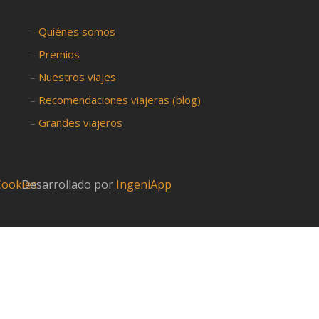
–
Quiénes somos
–
Premios
–
Nuestros viajes
–
Recomendaciones viajeras (blog)
–
Grandes viajeros
 Cookies
Desarrollado por
IngeniApp
?