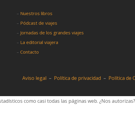
–
Nuestros libros
–
Pódcast de viajes
–
Jornadas de los grandes viajes
–
La editorial viajera
–
Contacto
Aviso legal
–
Política de privacidad
–
Política de
tadísticos como casi todas las páginas web. ¿Nos autorizas