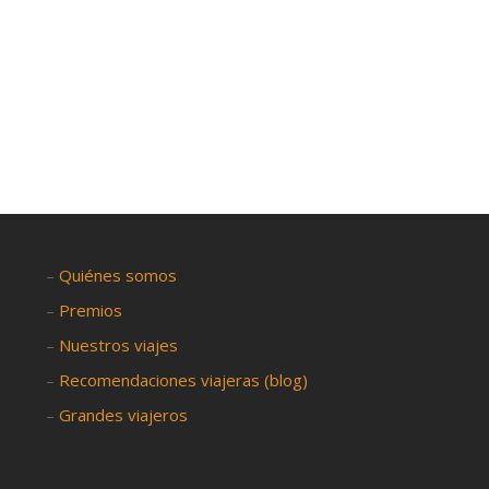
–
Quiénes somos
–
Premios
–
Nuestros viajes
–
Recomendaciones viajeras (blog)
–
Grandes viajeros