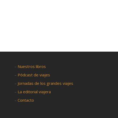

–
Nuestros libros
–
Pódcast de viajes
–
Jornadas de los grandes viajes
–
La editorial viajera
–
Contacto