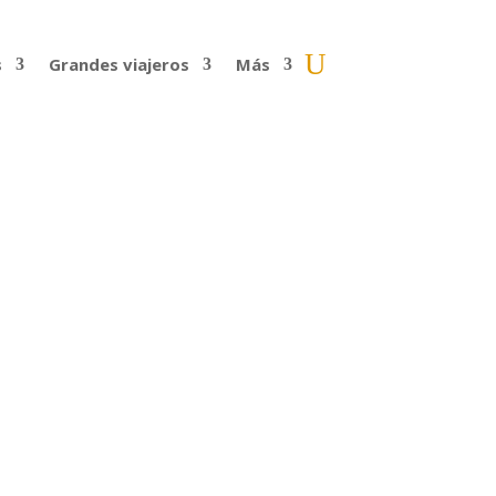
s
Grandes viajeros
Más
riana y Nacho | 67
i, porque la última fue interrumpida por
o este duro golpe, pero...