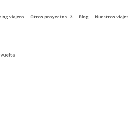
ing viajero
Otros proyectos
Blog
Nuestros viaje
 vuelta
o 3 vueltas al mundo (o casi) con Ad
ana Chacón y Nacho Martín de sus 3 vueltas al mundo. O cas
ver a su casa en Zaragoza. Arrancamos hablando de qué supus