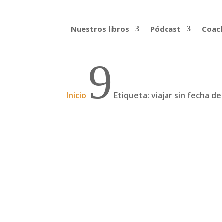
Nuestros libros
Pódcast
Coach
9
Inicio
Etiqueta: viajar sin fecha de
Podcast: Ni 1, ni 2, sin
En este nuevo podcast, hablamos con Adri
el COVID-19, que les obligó a parar y vol