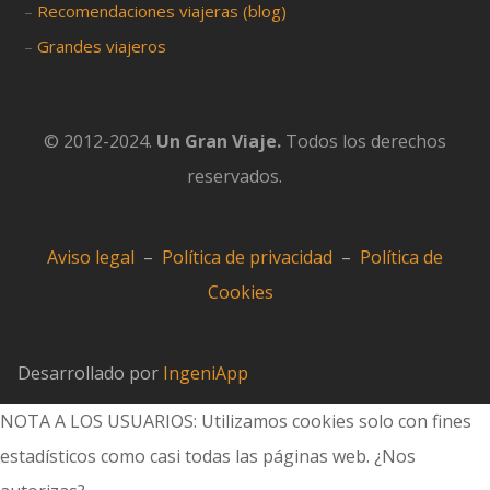
–
Recomendaciones viajeras (blog)
–
Grandes viajeros
© 2012-2024.
Un Gran Viaje.
Todos los derechos
reservados.
Aviso legal
–
Política de privacidad
–
Política de
Cookies
Desarrollado por
IngeniApp
NOTA A LOS USUARIOS: Utilizamos cookies solo con fines
estadísticos como casi todas las páginas web. ¿Nos