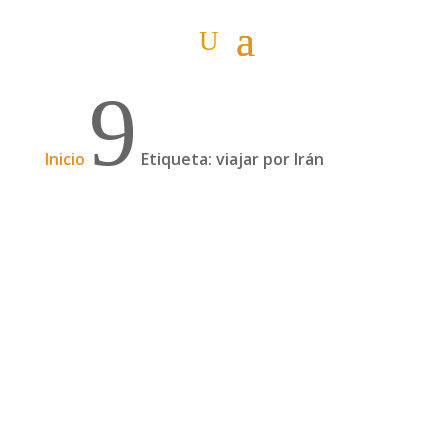
9
Inicio
Etiqueta: viajar por Irán
Podcast: 4 meses por el Asia, Irán sola y un
proyecto solidario, con Sandra y Jorge | 105
Jorge Insa y Sandra Morcillo son una pareja de
veinteañeros de Castellón que, en mayo de