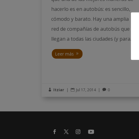
hacerlo es en autobús: es sencillo,
cómodo y barato. Hay una amplia
red de compañías de autobús que
llegan a todas las ciudades (y para...
Leer más
Itziar
|
Jul 17, 2014
|
0


