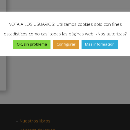
NOTA A LOS USUARIOS: Utilizamos cookies solo con fines
estadísticos como casi todas las páginas web. ¿Nos autorizas?
OK, sin problema
Configurar
Más información
–
Nuestros libros
–
Pódcast de viajes