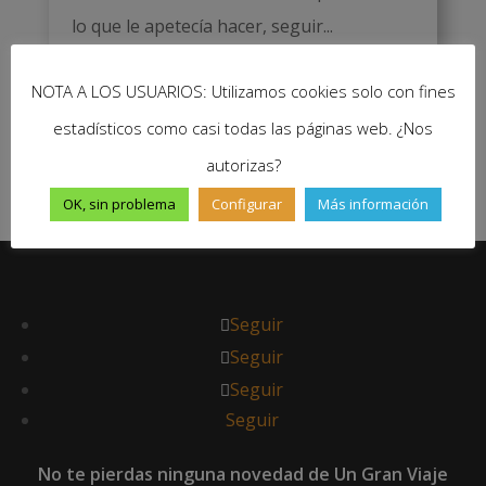
lo que le apetecía hacer, seguir...
Leer más
NOTA A LOS USUARIOS: Utilizamos cookies solo con fines
estadísticos como casi todas las páginas web. ¿Nos
UnGranViaje
|
Abr 15, 2024
|
0



autorizas?
OK, sin problema
Configurar
Más información
Seguir
Seguir
Seguir
Seguir
No te pierdas ninguna novedad de Un Gran Viaje