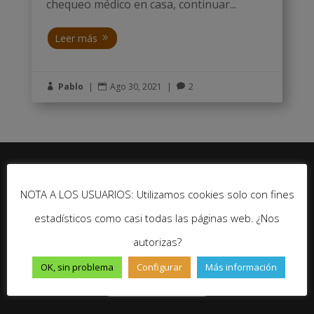
chequeo médico en casa, continuar...
Leer más
Pablo
|
Ago 30, 2021
|
2



NOTA A LOS USUARIOS: Utilizamos cookies solo con fines
estadísticos como casi todas las páginas web. ¿Nos
autorizas?
No te pierdas ninguna novedad de Un Gran Viaje
OK, sin problema
Configurar
Más información
Suscríbete