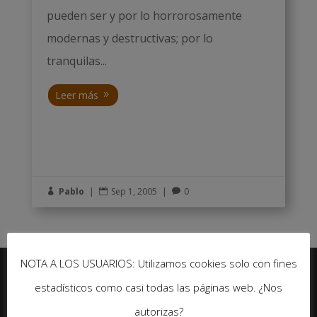
pueden ser y por lo horrorosamente
modernas y destructivas; por lo
tranquilas...
Leer más
Pablo
|
Sep 1, 2005
|
0



NOTA A LOS USUARIOS: Utilizamos cookies solo con fines
estadísticos como casi todas las páginas web. ¿Nos
Seguir
autorizas?