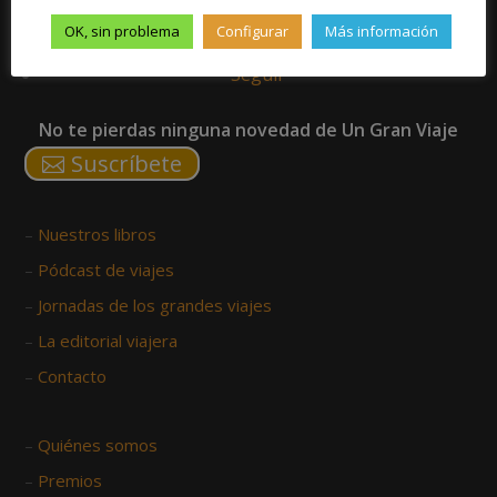
Seguir
OK, sin problema
Configurar
Más información
Seguir
Seguir
No te pierdas ninguna novedad de Un Gran Viaje
Suscríbete
–
Nuestros libros
–
Pódcast de viajes
–
Jornadas de los grandes viajes
–
La editorial viajera
–
Contacto
–
Quiénes somos
–
Premios