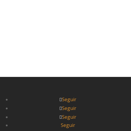
Vamos a hacer un ejercicio de imaginación:
piensa qué se te pasa por la cabeza si estás de...
Leer más



Itziar
Seguir
Seguir
Seguir
Seguir