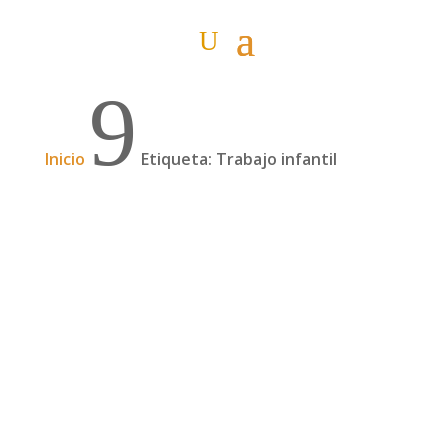
9
Inicio
Etiqueta: Trabajo infantil
Dilemas viajeros: el trabajo infantil
Es probable que en alguno de tus viajes te
hayas topado con situaciones en las que se te
ha planteado un dilema y hayas tenido que
decidir qué opción te parecía más acertada.