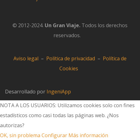
© 2012-2024.
Un Gran Viaje.
Todos los derechos
reservados.
Aviso legal
–
Política de privacidad
–
Política de
Cookies
Desarrollado por
IngeniApp
NOTA A LOS USUARIOS: Utilizamos cookies solo con fines
estadísticos como casi todas las páginas web. ¿Nos
autorizas?
OK, sin problema
Configurar
Más información