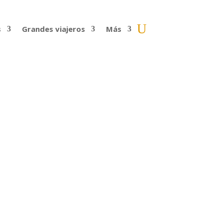
s
Grandes viajeros
Más
 cultura… como empezar de cero. También
 Se...