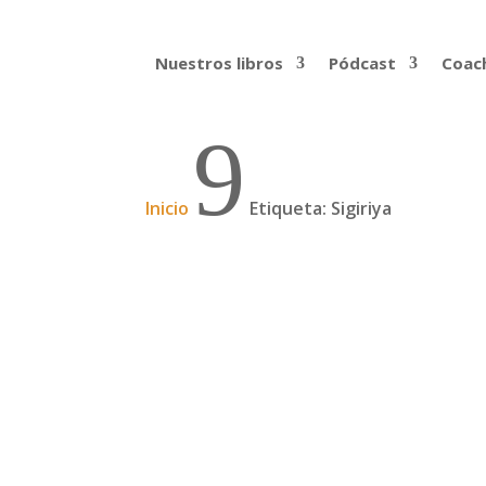
Nuestros libros
Pódcast
Coach
9
Inicio
Etiqueta: Sigiriya
El norte tamil de Sri La
Jaffna 19 de febrero Llegar a Jaffna fue
supuso más calor, menos turismo y comida m