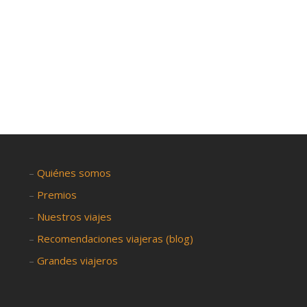
–
Quiénes somos
–
Premios
–
Nuestros viajes
–
Recomendaciones viajeras (blog)
–
Grandes viajeros