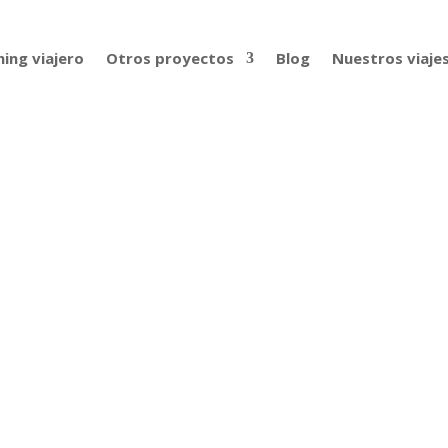
ing viajero
Otros proyectos
Blog
Nuestros viaje
nka y sorpresa en Sigiriya
 como cambiar de país. Nuevo idioma, nueva religión, nueva
ás picante, más cercana a la India que en el resto del país.