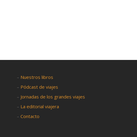

–
Nuestros libros
–
Pódcast de viajes
–
Jornadas de los grandes viajes
–
La editorial viajera
–
Contacto