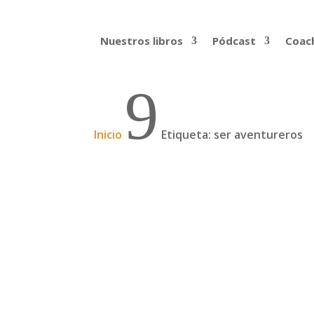
Nuestros libros
Pódcast
Coach
9
Inicio
Etiqueta: ser aventureros
Podcast: Cruzar África 
¿Te imaginas cómo era viajar en los años 7
tecnología que hoy nos parece imprescind