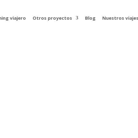
ing viajero
Otros proyectos
Blog
Nuestros viaje
en 1973-4 en furgoneta, con Rosa Ma
0 por África? ¿Sin apenas información, sin casi carreteras a
ible para llevar a cabo con comodidad y mayor seguridad una