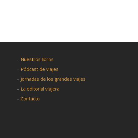

–
Nuestros libros
–
Pódcast de viajes
–
Jornadas de los grandes viajes
–
La editorial viajera
–
Contacto