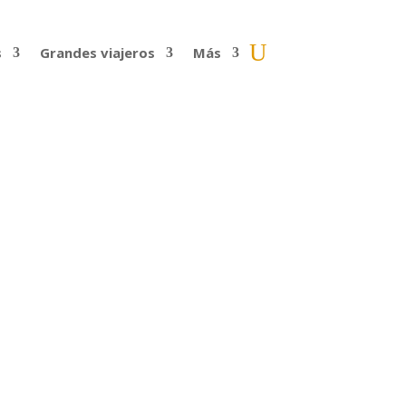
s
Grandes viajeros
Más
ría Calaf | 80
sfaltadas, sin teléfonos móviles ni
 aventura? Rosa María Calaf...