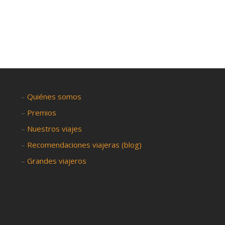
–
Quiénes somos
–
Premios
–
Nuestros viajes
–
Recomendaciones viajeras (blog)
–
Grandes viajeros