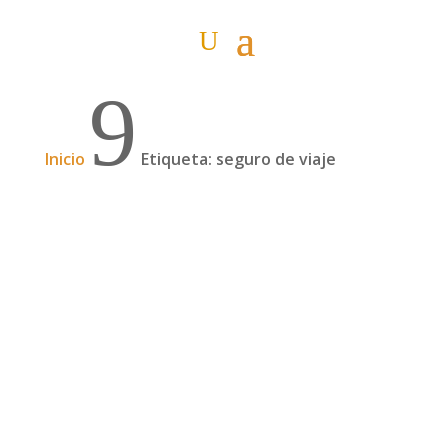
9
Inicio
Etiqueta: seguro de viaje
Podcast: Flor y Juan (Ruta del mate) – Un
viaje de 14 meses por Europa y Asia (T1-E11)
¿Aún sigues pensando que dar la vuelta al
mundo es imposible? ¿O hacer un viaje largo,