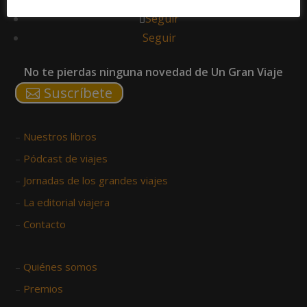
Seguir
Seguir
No te pierdas ninguna novedad de Un Gran Viaje
Suscríbete
–
Nuestros libros
–
Pódcast de viajes
–
Jornadas de los grandes viajes
–
La editorial viajera
–
Contacto
–
Quiénes somos
–
Premios