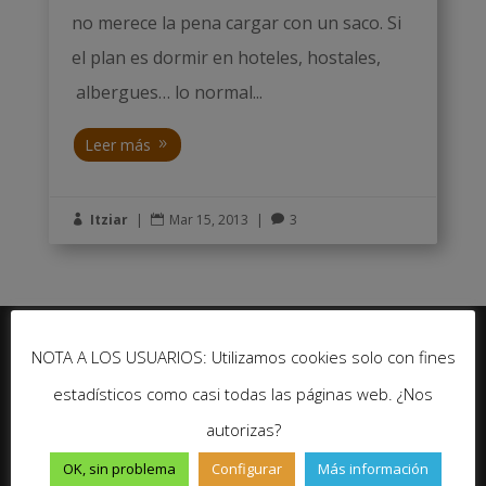
no merece la pena cargar con un saco. Si
el plan es dormir en hoteles, hostales,
albergues… lo normal...
Leer más
Itziar
|
Mar 15, 2013
|
3



NOTA A LOS USUARIOS: Utilizamos cookies solo con fines
estadísticos como casi todas las páginas web. ¿Nos
autorizas?
Seguir
OK, sin problema
Configurar
Más información
Seguir