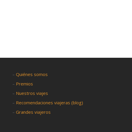
–
Quiénes somos
–
Premios
–
Nuestros viajes
–
Recomendaciones viajeras (blog)
–
Grandes viajeros