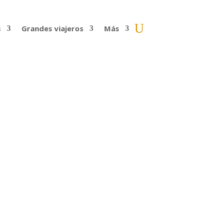
s
Grandes viajeros
Más
i (7.788 m). Y pronto entenderéis el
or así que me fui a...