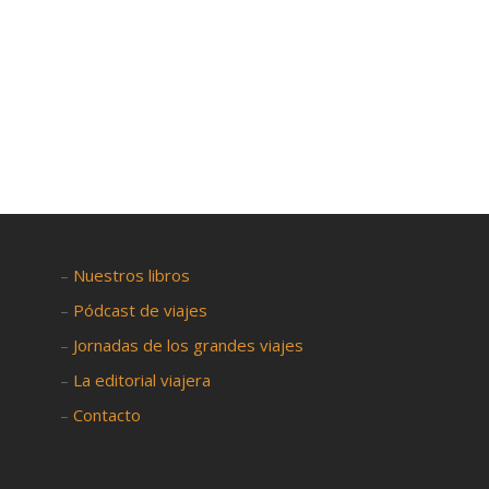

–
Nuestros libros
–
Pódcast de viajes
–
Jornadas de los grandes viajes
–
La editorial viajera
–
Contacto