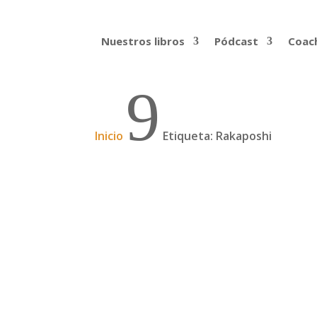
Nuestros libros
Pódcast
Coach
9
Inicio
Etiqueta: Rakaposhi
Preparativos de la expe
Aclimatación en el Rakaposhi 28 de julio 
porqué. El año pasado las lluvias y el mal