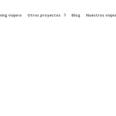
ing viajero
Otros proyectos
Blog
Nuestros viaje
dición
Tenía una deuda pendiente: subir al campo base del Rakaposh
 tiempo me lo impidieron. Y en esta ocasión pintaba mucho mej