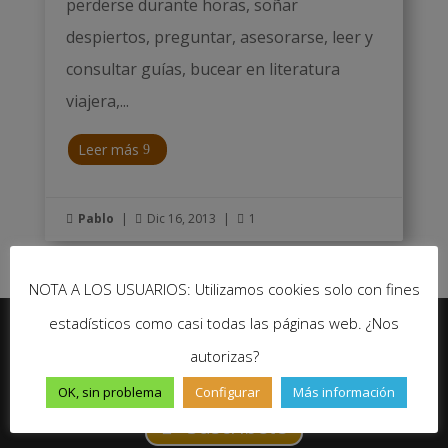
perderse durante horas, soñar
despiertos, preguntar, asesorarse, leer y
consultar guías, bucear en literatura
viajera,...
Leer más
Pablo
|
Dic 16, 2013
|
1



NOTA A LOS USUARIOS: Utilizamos cookies solo con fines
estadísticos como casi todas las páginas web. ¿Nos
autorizas?
No te pierdas ninguna novedad de Un Gran Viaje
OK, sin problema
Configurar
Más información
Suscríbete