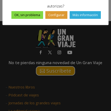
Itziar
|
Dic 19, 2012
|
21



autorizas?
OK, sin problema
Configurar
Más información
No te pierdas ninguna novedad de Un Gran Viaje
Suscríbete
–
Nuestros libros
–
Pódcast de viajes
–
Jornadas de los grandes viajes
–
La editorial viajera