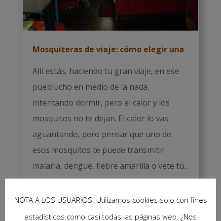
Mosquiteras de viaje: cómo elegir una
Allí estás, haciendo tu gran viaje, en ese
pueblucho en medio de la nada,
intentando dormir, pero el calor y los
mosquitos no te dejan. El calor lo vas
aguantando, pero pensar que uno de
esos mosquitos te puede transmitir
malaria, dengue, fiebre amarilla o vete tú...
Leer más
NOTA A LOS USUARIOS: Utilizamos cookies solo con fines
estadísticos como casi todas las páginas web. ¿Nos