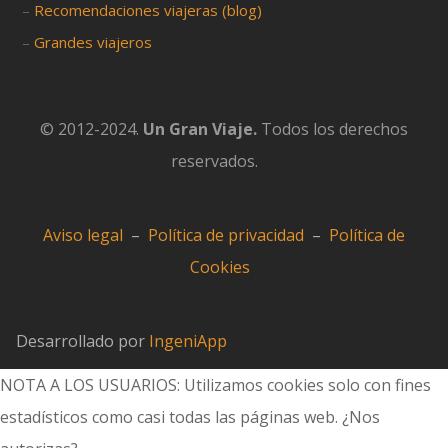
–
Recomendaciones viajeras (blog)
–
Grandes viajeros
© 2012-2024.
Un Gran Viaje.
Todos los derechos
reservados.
Aviso legal
–
Política de privacidad
–
Política de
Cookies
Desarrollado por
IngeniApp
NOTA A LOS USUARIOS: Utilizamos cookies solo con fines
estadísticos como casi todas las páginas web. ¿Nos