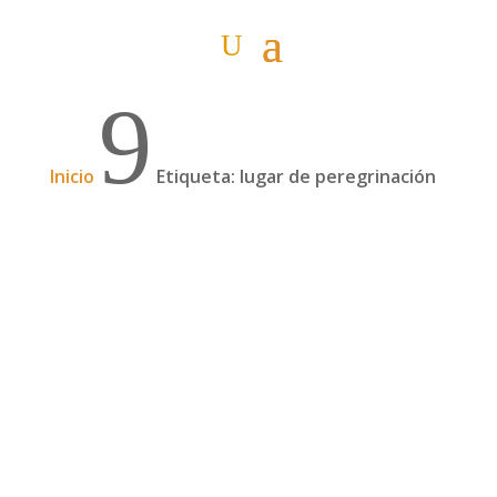
9
Inicio
Etiqueta: lugar de peregrinación
Recorriendo Urfa, ¡qué ciudad! – Un gran
viaje por la Ruta de la seda
Y que gente. Y que amabilidad. Y que
tranquilidad. Debe ser que es kurda, en su gran