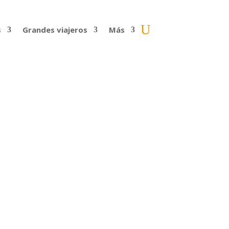
s
Grandes viajeros
Más
icientes para plantearnos la idea
onveniente: ninguno de los...