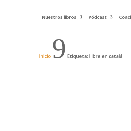
Nuestros libros
Pódcast
Coach
9
Inicio
Etiqueta: llibre en catalá
Os presentamos «Com p
“¿Vais a sacar el libro en catalán?” es un
seriamente. No parecía descabellada, así 