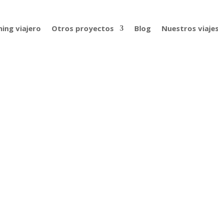
ing viajero
Otros proyectos
Blog
Nuestros viaje
reparar un gran viatge»
a pregunta que nos hicieron no una ni dos veces, sino las suf
que nos pusimos manos a la obra. Solo había un pequeño inc