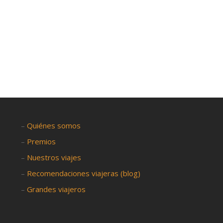
–
Quiénes somos
–
Premios
–
Nuestros viajes
–
Recomendaciones viajeras (blog)
–
Grandes viajeros