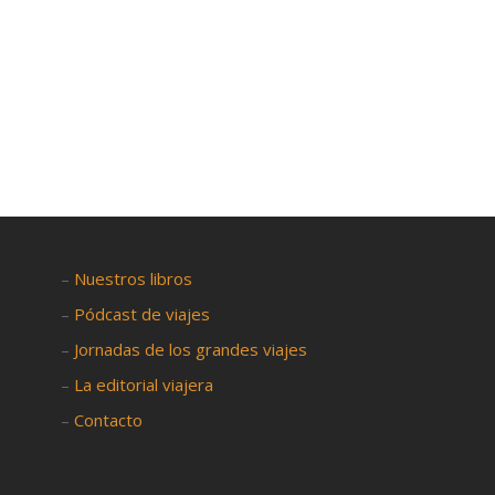

–
Nuestros libros
–
Pódcast de viajes
–
Jornadas de los grandes viajes
–
La editorial viajera
–
Contacto