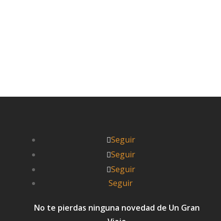
Leer más


UnGranViaje
Seguir
Seguir
Seguir
Seguir
No te pierdas ninguna novedad de Un Gran