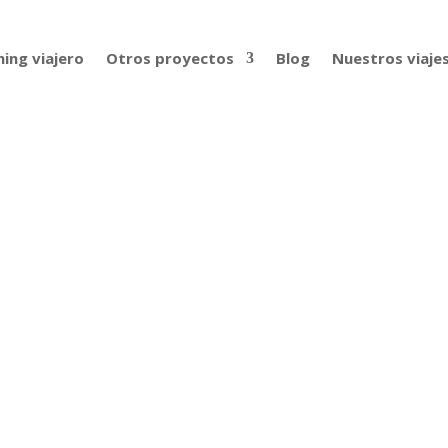
ing viajero
Otros proyectos
Blog
Nuestros viaje
n autostop, con David Flecha| 218
prendió un gran viaje en autostop en enero de 2017 hasta a
os etapas, David atravesó países como Argentina, Perú, Bolivi