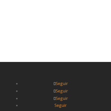
que se regala inspiración viajera es una 
Leer más


Pablo
Seguir
Seguir
Seguir
Seguir