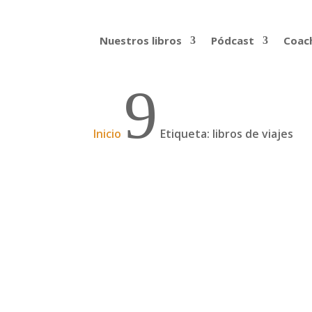
Nuestros libros
Pódcast
Coach
9
Inicio
Etiqueta: libros de viajes
De Argentina a Alaska e
David Flecha Diez, leonés de 40 años, em
a norte. En esta experiencia dividida en d