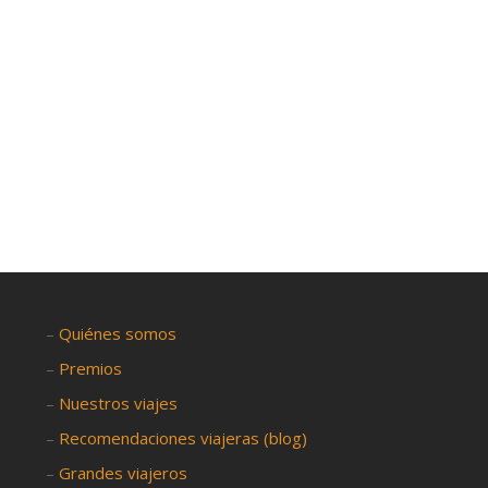
s que están soñando...
–
Quiénes somos
–
Premios
–
Nuestros viajes
–
Recomendaciones viajeras (blog)
–
Grandes viajeros