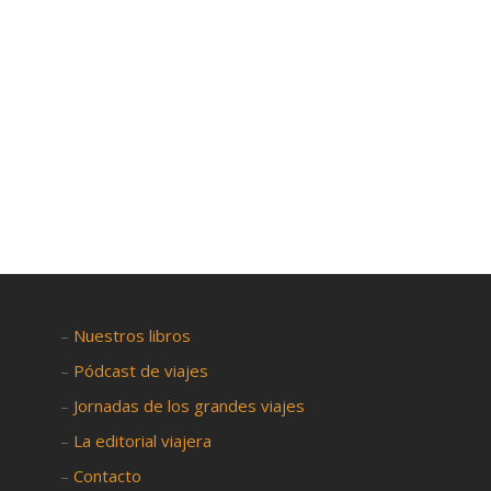
fórmula perfecta. O eso creemos, pensando en todos aquello

–
Nuestros libros
–
Pódcast de viajes
–
Jornadas de los grandes viajes
–
La editorial viajera
–
Contacto