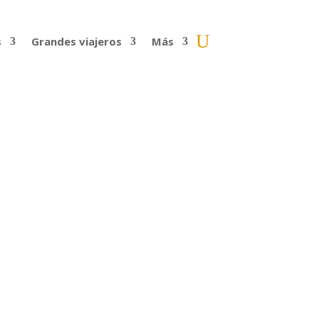
s
Grandes viajeros
Más
gosto de 2019, recorriendo América de sur
a, Colombia,...