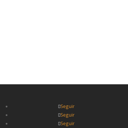
un 4x4 y se haya ido a dar la vuelta al mundo,
sin fecha de retorno? Jose Antonio es un
viajero muy especial.
Leer más



Pablo
Seguir
Seguir
Seguir