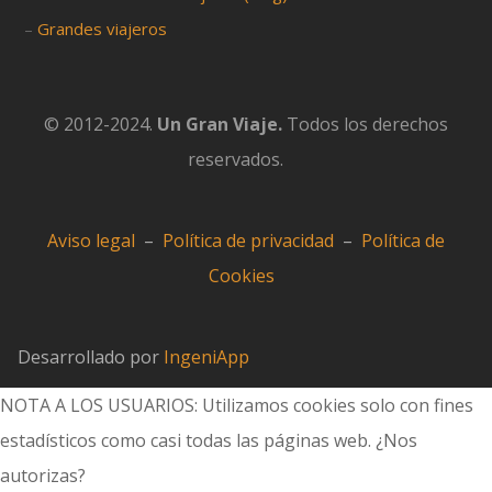
–
Grandes viajeros
© 2012-2024.
Un Gran Viaje.
Todos los derechos
reservados.
Aviso legal
–
Política de privacidad
–
Política de
Cookies
Desarrollado por
IngeniApp
NOTA A LOS USUARIOS: Utilizamos cookies solo con fines
estadísticos como casi todas las páginas web. ¿Nos
autorizas?