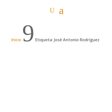
9
Inicio
Etiqueta: José Antonio Rodríguez
Podcast: José Antonio Rodríguez Moreno.
Con 70 años, 5 años de vuelta al mundo (T1-
E7)
¿Conocéis a mucha gente que con 70 años se
haya liado la manta a la cabeza, haya comprado