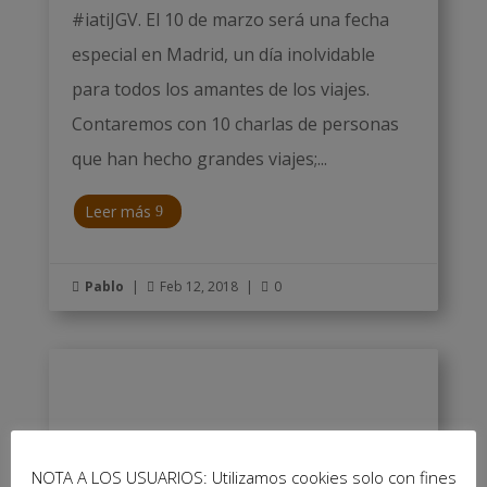
#iatiJGV. El 10 de marzo será una fecha
especial en Madrid, un día inolvidable
para todos los amantes de los viajes.
Contaremos con 10 charlas de personas
que han hecho grandes viajes;...
Leer más
Pablo
|
Feb 12, 2018
|
0



NOTA A LOS USUARIOS: Utilizamos cookies solo con fines
Descubre los oradores de las Jornadas