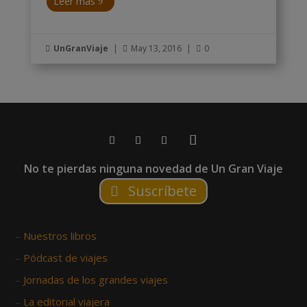
Leer más
UnGranViaje
|
May 13, 2016
|
0



No te pierdas ninguna novedad de Un Gran Viaje
Suscríbete
–
Nuestros libros
–
Pódcast de viajes
–
Jornadas de los grandes viajes
–
La editorial viajera