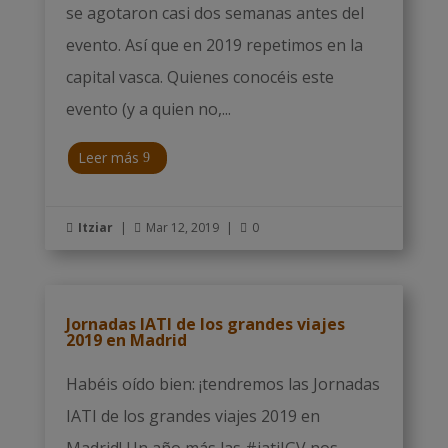
se agotaron casi dos semanas antes del
evento. Así que en 2019 repetimos en la
capital vasca. Quienes conocéis este
evento (y a quien no,...
Leer más
Itziar
|
Mar 12, 2019
|
0



Jornadas IATI de los grandes viajes
2019 en Madrid
Habéis oído bien: ¡tendremos las Jornadas
IATI de los grandes viajes 2019 en
Madrid! Un año más las #iatiJGV nos