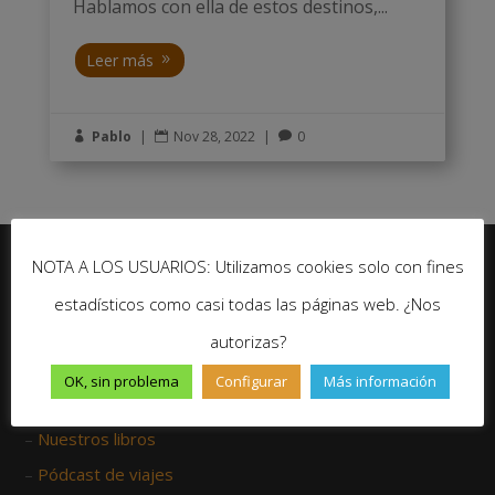
Hablamos con ella de estos destinos,...
Leer más
Pablo
|
Nov 28, 2022
|
0



NOTA A LOS USUARIOS: Utilizamos cookies solo con fines
estadísticos como casi todas las páginas web. ¿Nos
No te pierdas ninguna novedad de Un Gran Viaje
autorizas?
Suscríbete
OK, sin problema
Configurar
Más información
–
Nuestros libros
–
Pódcast de viajes