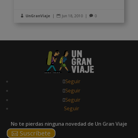
UnGranViaje
|
Jun 18, 2010
|
0



Seguir
Seguir
Seguir
Seguir
No te pierdas ninguna novedad de Un Gran Viaje
Suscríbete