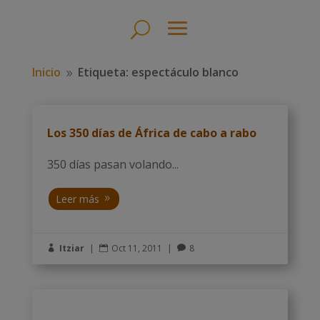
Inicio
Etiqueta: espectáculo blanco
9
Los 350 días de África de cabo a rabo
350 días pasan volando...
Leer más
Itziar
|
Oct 11, 2011
|
8


