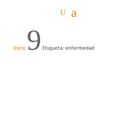
9
Inicio
Etiqueta: enfermedad
Una vida nómada en furgoneta por América
y Europa, con Yaiza y Jérémy | 184
En septiembre de 2019, Yaiza y Jérémy
acompañados de su perra Cuba iniciaron un