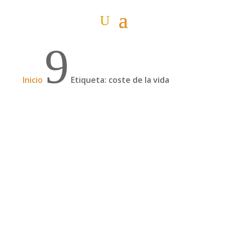
9
Inicio
Etiqueta: coste de la vida
Vivir en África, vivir en Arusha (Tanzania)
El otro día vi por primera vez un atraco en
plena calle, machete incluido. Fue en Arusha
(Tanzania), donde estamos viviendo.
Regresábamos de noche, en el coche, y en una
de las principales calles (sin farolas, que esto es
África) dos chicos corrían detrás de otro....