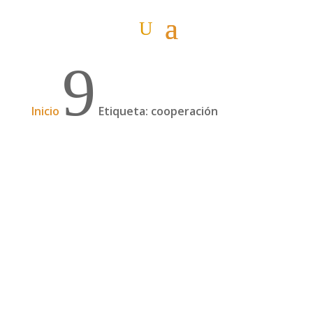
9
Inicio
Etiqueta: cooperación
Podcast: 3 años y medio por América con
una mirada solidaria, con Joan Monterde |
96
En julio de 2018, Joan Monterde emprendió un
sueño: un gran viaje por América en bicicleta. O