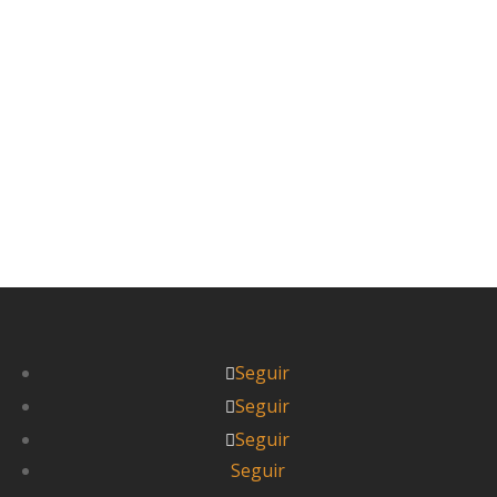


UnGranViaje

Seguir
Seguir
Seguir
Seguir