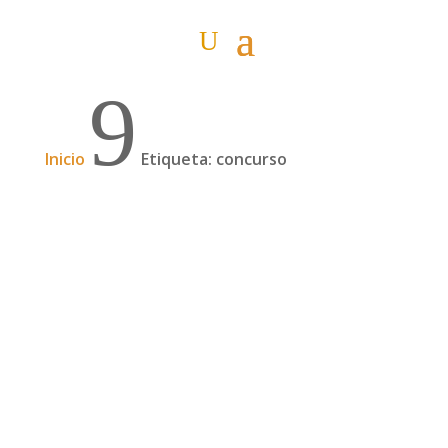
9
Inicio
Etiqueta: concurso
Sorteo Vueling en las Jornadas de los
grandes viajes #JGVbcn
Ganador del sorteo ¡Ya tenemos el ganador del
billete doble que Vueling sortea en las