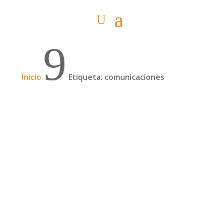
9
Inicio
Etiqueta: comunicaciones
Problemas con teléfonos smartphone en
Turquía
Si viajas a Turquía con tu teléfono smartphone
es posible que tengas problemas a la hora de