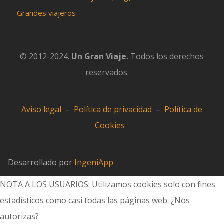
–
Grandes viajeros
© 2012-2024.
Un Gran Viaje.
Todos los derechos
reservados.
Aviso legal
–
Política de privacidad
–
Política de
Cookies
Desarrollado por
IngeniApp
NOTA A LOS USUARIOS: Utilizamos cookies solo con fines
estadísticos como casi todas las páginas web. ¿Nos
autorizas?