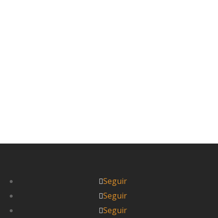
calcetines por dentro de las zapatillas, contra
las hormigas, partimos en busca de los gorilas.
Eramos 24...
Leer más



Pablo
Seguir
Seguir
Seguir