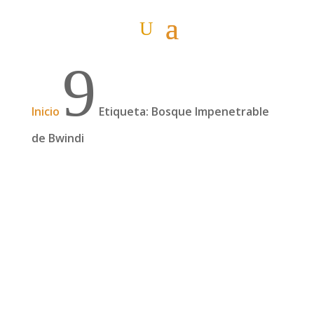
9
Inicio
Etiqueta: Bosque Impenetrable
de Bwindi
Gorilas en la niebla (de Uganda)
Equipados con palos para ayudarnos a caminar;
con chubasqueros, por si llovía; algo de comer y
agua, por si la travesía era larga; y con los