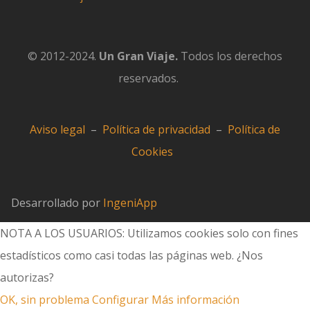
© 2012-2024.
Un Gran Viaje.
Todos los derechos
reservados.
Aviso legal
–
Política de privacidad
–
Política de
Cookies
Desarrollado por
IngeniApp
NOTA A LOS USUARIOS: Utilizamos cookies solo con fines
estadísticos como casi todas las páginas web. ¿Nos
autorizas?
OK, sin problema
Configurar
Más información