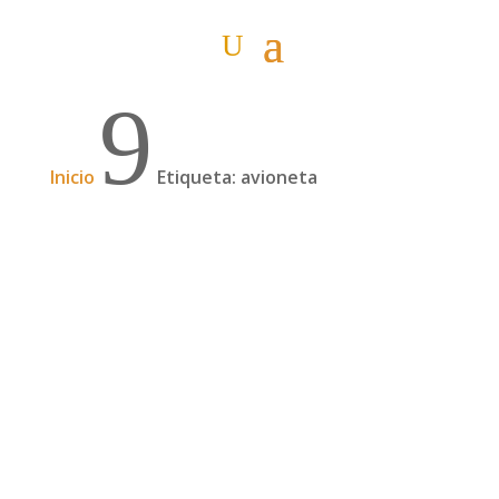
9
Inicio
Etiqueta: avioneta
Un desierto lleno de gente
En agosto recibimos la visita de cinco personas
entre familiares y amigos, que venían a vernos
y a conocer Namibia. Ellos llegaron al
aeropuerto de Windhoek en avión y nosotros