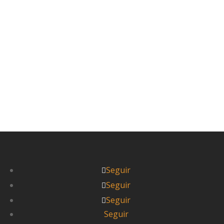
en un reluciente mercedes blanco con tapicería
de cuero conducido por un universitario...
Leer más



Itziar
Seguir
Seguir
Seguir
Seguir