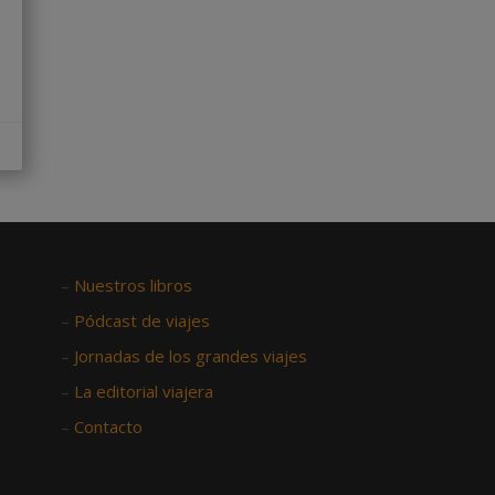
–
Nuestros libros
–
Pódcast de viajes
–
Jornadas de los grandes viajes
–
La editorial viajera
–
Contacto