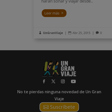
harán soñar y viajar desde...
Leer más
UnGranViaje
|
Abr 25, 2015
|
0



No te pierdas ninguna novedad de Un Gran
Viaje
Suscríbete