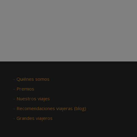
–
Quiénes somos
–
Premios
–
Nuestros viajes
–
Recomendaciones viajeras (blog)
–
Grandes viajeros