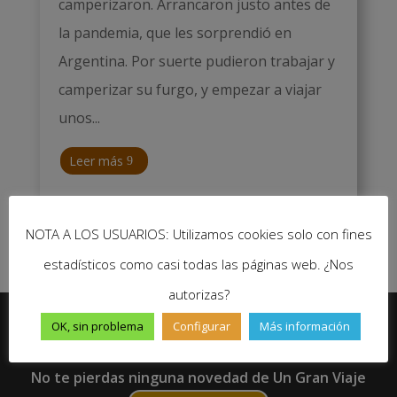
camperizaron. Arrancaron justo antes de
la pandemia, que les sorprendió en
Argentina. Por suerte pudieron trabajar y
camperizar su furgo, y empezar a viajar
unos...
Leer más
UnGranViaje
|
Nov 27, 2023
|
0



NOTA A LOS USUARIOS: Utilizamos cookies solo con fines
estadísticos como casi todas las páginas web. ¿Nos
autorizas?
OK, sin problema
Configurar
Más información
No te pierdas ninguna novedad de Un Gran Viaje