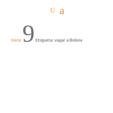
9
Inicio
Etiqueta: viajar a Bolivia
De Bolivia a Afganistán: las aventuras de
Carlos Ferrer Trepat| 210
En 2014, Carlos Ferrer Trepat dio un giro
radical a su vida. Con 28 años, vendió todas sus