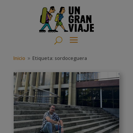
Inicio
Etiqueta: sordoceguera
9