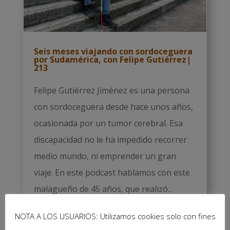
Seis meses viajando con sordoceguera
por Sudamérica, con Felipe Gutiérrez|
213
Felipe Gutiérrez Jiménez es una persona
con sordoceguera desde hace unos años,
ocasionada por un tumor cerebral. Esa
discapacidad no le ha impedido recorrer
medio mundo, ni emprender un gran
viaje. En este podcast hablamos con este
malagueño de 45 años, que realizó...
Leer más
NOTA A LOS USUARIOS: Utilizamos cookies solo con fines