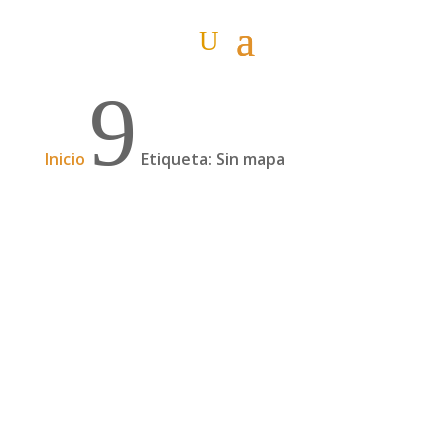
9
Inicio
Etiqueta: Sin mapa
¡Publicamos la 2ª edición de «Cómo preparar
un gran viaje»!
¡Estamos contentísimos! Hemos publicado la
segunda edición de Cómo preparar un gran