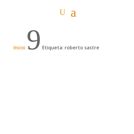
9
Inicio
Etiqueta: roberto sastre
¿Qué aportan los grandes viajes? Mesa
redonda con Daniel Landa, Alicia Sornosa y
Roberto Sastre | 144
Este podcast es la grabación de la mesa