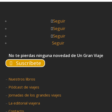
Seguir
Seguir
Seguir
Seguir
No te pierdas ninguna novedad de Un Gran Viaje
Suscríbete
–
Nuestros libros
–
Pódcast de viajes
–
NOTA A LOS USUARIOS: Utilizamos cookies solo con
Jornadas de los grandes viajes
–
fines estadísticos como casi todas las páginas web.
La editorial viajera
–
¿Nos autorizas?
Contacto