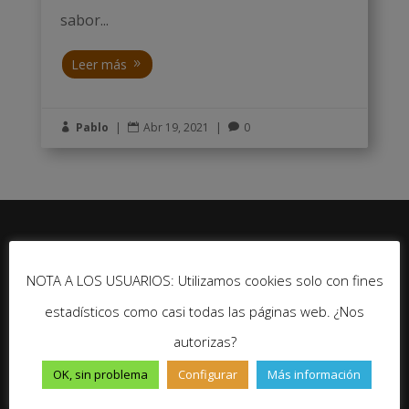
sabor...
Leer más
Pablo
|
Abr 19, 2021
|
0



Seguir
NOTA A LOS USUARIOS: Utilizamos cookies solo con fines
Seguir
estadísticos como casi todas las páginas web. ¿Nos
Seguir
autorizas?
Seguir
OK, sin problema
Configurar
Más información
No te pierdas ninguna novedad de Un Gran Viaje