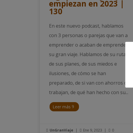
empiezan en 2023 |
130
En este nuevo podcast, hablamos
con 3 personas o parejas que van a
emprender o acaban de emprender
su gran viaje. Hablamos de su ruta,
de sus planes, de sus miedos e
ilusiones, de cómo se han
preparado, de si van con ahorros o
trabajan, de qué han hecho con su...
Leer más
UnGranViaje
|
Ene 9, 2023
|
0


