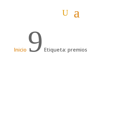
9
Inicio
Etiqueta: premios
🏆 Mejor podcast de viajes 2022 🏆
Menudo notición me llevé el pasado fin de
semana: recibí con ilusión, orgullo y, también
sorpresa, uno de los #PremiosIATI a la
Excelencia a la comunicación digital. En concreto