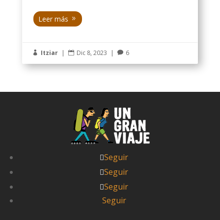
Leer más
Itziar
|
Dic 8, 2023
|
6



Seguir
Seguir
Seguir
Seguir