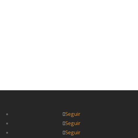
Sudeste Asiático nunca me había encontrado
con él. Estuve en el sur de China, pero creo que
no lo vi. Tampoco en Myanmar o Tailandia...
Leer más



Pablo
Seguir
Seguir
Seguir