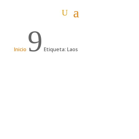
9
Inicio
Etiqueta: Laos
Pueblos tranquilos del norte de Laos
Viajando lento 14 de diciembre Viajar por Laos
me está recordando mucho a cuando he viajado
por África. Los tiempos hay que calcularlos a 20
kilómetros por hora de velocidad media. Un