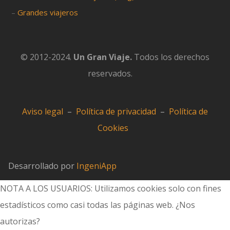
–
Grandes viajeros
© 2012-2024.
Un Gran Viaje.
Todos los derechos
reservados.
Aviso legal
–
Política de privacidad
–
Política de
Cookies
Desarrollado por
IngeniApp
NOTA A LOS USUARIOS: Utilizamos cookies solo con fines
estadísticos como casi todas las páginas web. ¿Nos
autorizas?