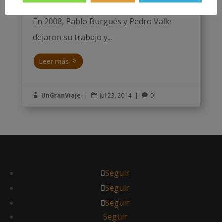
titulada "El noble arte de hacer el imbécil".
En 2008, Pablo Burgués y Pedro Valle
dejaron su trabajo y...
Leer más
UnGranViaje
|
Jul 23, 2014
|
0



Seguir
Seguir
Seguir
Seguir