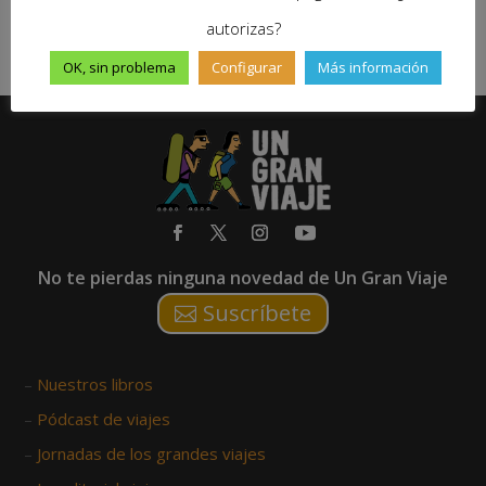
UnGranViaje
|
Dic 12, 2022
|
0



autorizas?
OK, sin problema
Configurar
Más información
No te pierdas ninguna novedad de Un Gran Viaje
Suscríbete
–
Nuestros libros
–
Pódcast de viajes
–
Jornadas de los grandes viajes