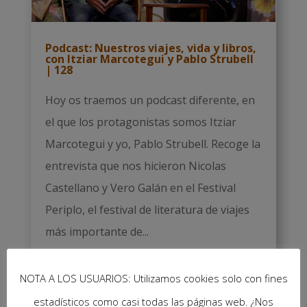
Podcast: Nuestros viajes, vida y libros,
con Itziar Marcotegui y Pablo Strubell
| 128
Hoy os traemos un podcast diferente, en
el que los protagonistas somos Itziar
Marcotegui y yo, Pablo Strubell. Recoge la
entrevista que nos hicieron Nicolas
Castellano y Vero Galán en el Festival
Periplo, el festival de literatura de viajes
más importante de...
Leer más
NOTA A LOS USUARIOS: Utilizamos cookies solo con fines
estadísticos como casi todas las páginas web. ¿Nos