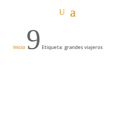
9
Inicio
Etiqueta: grandes viajeros
Vuelven las Jornadas Hostelworld de los
grandes viajes
Tras el éxito de crítica y público de las Jornadas
del año pasado, nos hemos animado a