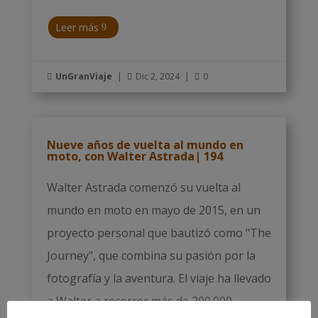
Leer más
UnGranViaje
|
Dic 2, 2024
|
0



Nueve años de vuelta al mundo en
moto, con Walter Astrada| 194
Walter Astrada comenzó su vuelta al
mundo en moto en mayo de 2015, en un
proyecto personal que bautizó como "The
Journey", que combina su pasión por la
fotografía y la aventura. El viaje ha llevado
a Walter a recorrer más de 200.000