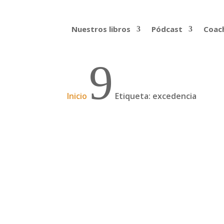
Nuestros libros
Pódcast
Coach
9
Inicio
Etiqueta: excedencia
Una excedencia para dar
Yoana Santesteban pidió una excedencia pa
En este podcast escucharás la charla que d