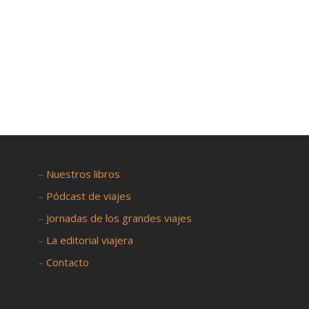

–
Nuestros libros
–
Pódcast de viajes
–
Jornadas de los grandes viajes
–
La editorial viajera
–
Contacto