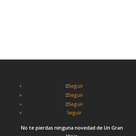
Leer más


UnGranViaje
Seguir
Seguir
Seguir
Seguir
No te pierdas ninguna novedad de Un Gran