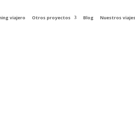
ing viajero
Otros proyectos
Blog
Nuestros viaje
 la vuelta al mundo, con Yoana Sa
ra hacer un viaje soñado. Su recorrido la llevó por casi tod
io compartiendo ese viaje en las Jornadas IATI de los grandes