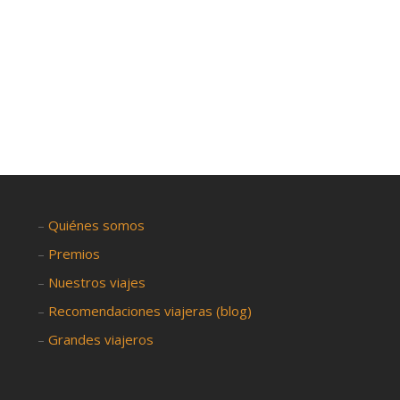
–
Quiénes somos
–
Premios
–
Nuestros viajes
–
Recomendaciones viajeras (blog)
–
Grandes viajeros