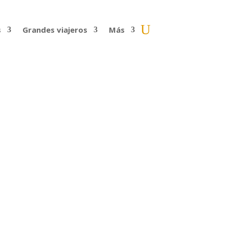
s
Grandes viajeros
Más
ntes | 148
a Asia, Nueva Zelanda, EE UU e Islandia.
 viajes de Bilbao,...