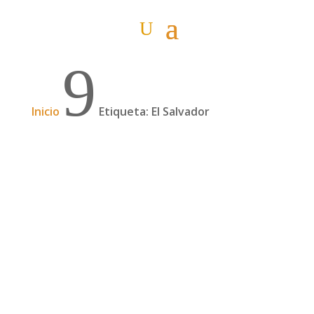
9
Inicio
Etiqueta: El Salvador
Dos años desde El Salvador a Ushuaia por
una promesa, con Chepe Ruiz| 192
Chepe Ruiz es un cicloturista salvadoreño que
en 2018 partió de El Salvador para ir a solicitar